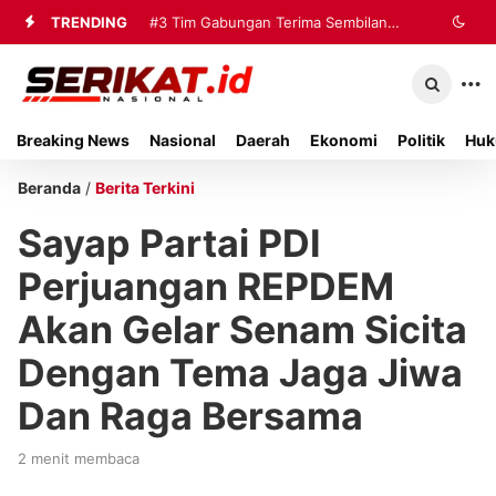
TRENDING
#3
Tim Gabungan Terima Sembilan
Korban Evakuasi KM Mutiara Sentosa
2 di Kalianget
Breaking News
Nasional
Daerah
Ekonomi
Politik
Huk
Beranda
/
Berita Terkini
Sayap Partai PDI
Perjuangan REPDEM
Akan Gelar Senam Sicita
Dengan Tema Jaga Jiwa
Dan Raga Bersama
2 menit membaca