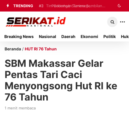
TRENDING
#2
#3
Tim Gabungan Terima Sembilan
Perkimhub Sumenep
Matangkan Pelaksanaan RTLH 2026,
Korban Evakuasi KM Mutiara Sentosa
Sebanyak 80 Rumah Siap
2 di Kalianget
Breaking News
Nasional
Daerah
Ekonomi
Politik
Huk
Direhabilitasi
Beranda
/
HUT RI 76 Tahun
SBM Makassar Gelar
Pentas Tari Caci
Menyongsong Hut RI ke
76 Tahun
1 menit membaca