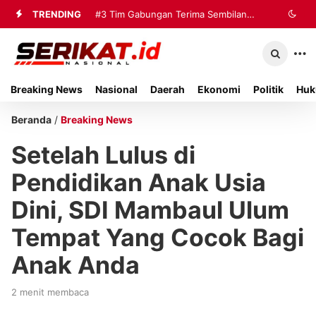
TRENDING
#3
Tim Gabungan Terima Sembilan
Korban Evakuasi KM Mutiara Sentosa
2 di Kalianget
Breaking News
Nasional
Daerah
Ekonomi
Politik
Huk
Beranda
/
Breaking News
Setelah Lulus di
Pendidikan Anak Usia
Dini, SDI Mambaul Ulum
Tempat Yang Cocok Bagi
Anak Anda
2 menit membaca