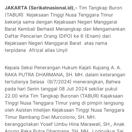
JAKARTA (Serikatnasional.id),-
Tim Tangkap Buron
(TABUR) Kejaksaan Tinggi Nusa Tenggara Timur
bekerja sama dengan Kejaksaan Negeri Manggarai
Barat Kembali Berhasil Menangkap dan Mengamankan
Daftar Pencarian Orang (DPO) ke 6 (Enam) dari
Kejaksaan Negeri Manggarai Barat atas nama
terpidana Afrizal alias Unyil
Kepala Seksi Penerangan Hukum Kajati Kupang A. A.
RAKA PUTRA DHARMANA, SH. MH.
dalam keterangan
tertulisnya Selasa (9/7/2024) menerangkan, Bahwa
pada hari Senin tanggal 08 Juli 2024 sekitar pukul
22.00 wita Tim Tangkap Buronan (TABUR) Kajaksaan
Tinggi Nusa Tenggara Timur yang di pimpin langsung
oleh Asisten Intelijen Kejaksaan Tinggi Nusa Tenggara
Timur Bambang Dwi Murcolono, SH. MH.
beranggotakan Yosef Umbu Hina Marawali, SH., Anak
Agung Raka Putra Dharmana, SH. MH., Lodovikus Sai