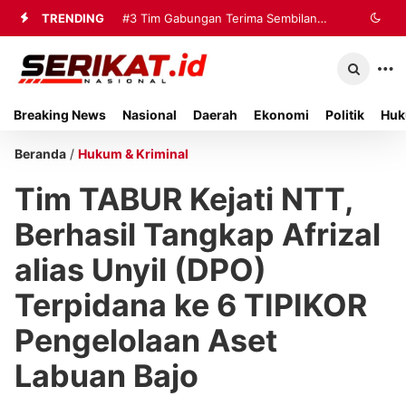
TRENDING
#3
Tim Gabungan Terima Sembilan
Korban Evakuasi KM Mutiara Sentosa
2 di Kalianget
Breaking News
Nasional
Daerah
Ekonomi
Politik
Huk
Beranda
/
Hukum & Kriminal
Tim TABUR Kejati NTT,
Berhasil Tangkap Afrizal
alias Unyil (DPO)
Terpidana ke 6 TIPIKOR
Pengelolaan Aset
Labuan Bajo