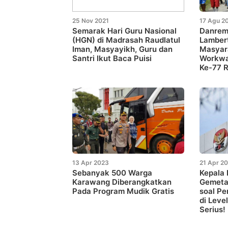
25 Nov 2021
17 Agu 2
Semarak Hari Guru Nasional
Danrem
(HGN) di Madrasah Raudlatul
Lambert
Iman, Masyayikh, Guru dan
Masyar
Santri Ikut Baca Puisi
Workwa
Ke-77 R
13 Apr 2023
21 Apr 2
Sebanyak 500 Warga
Kepala 
Karawang Diberangkatkan
Gemetar
Pada Program Mudik Gratis
soal Pe
di Level
Serius!