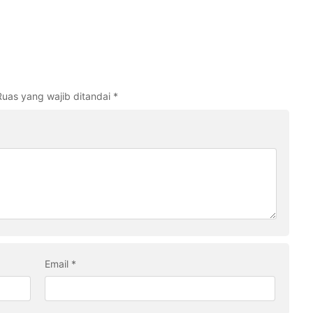
Ruas yang wajib ditandai
*
Email
*