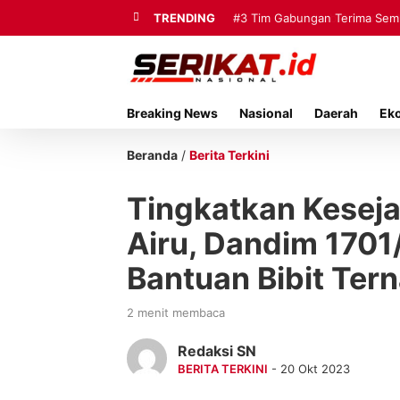
TRENDING
#3
Tim Gabungan Terima Sembi
Breaking News
Nasional
Daerah
Ek
Beranda
/
Berita Terkini
Tingkatkan Kesej
Airu, Dandim 1701
Bantuan Bibit Tern
2 menit membaca
Redaksi SN
BERITA TERKINI
- 20 Okt 2023