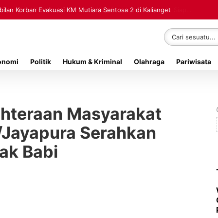
lan Korban Evakuasi KM Mutiara Sentosa 2 di Kalianget
onomi
Politik
Hukum & Kriminal
Olahraga
Pariwisata
ahteraan Masyarakat
/Jayapura Serahkan
ak Babi