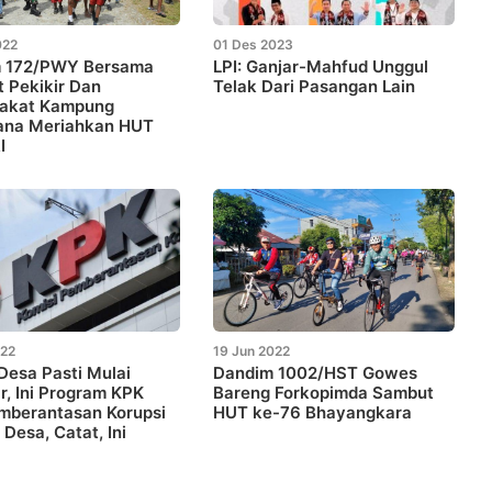
022
01 Des 2023
 172/PWY Bersama
LPI: Ganjar-Mahfud Unggul
 Pekikir Dan
Telak Dari Pasangan Lain
akat Kampung
na Meriahkan HUT
I
022
19 Jun 2022
Desa Pasti Mulai
Dandim 1002/HST Gowes
, Ini Program KPK
Bareng Forkopimda Sambut
mberantasan Korupsi
HUT ke-76 Bhayangkara
 Desa, Catat, Ini