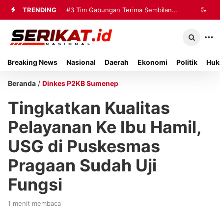
TRENDING
#3
Tim Gabungan Terima Sembilan
Korban Evakuasi KM Mutiara Sentosa
2 di Kalianget
Breaking News
Nasional
Daerah
Ekonomi
Politik
Huk
Beranda
/
Dinkes P2KB Sumenep
Tingkatkan Kualitas
Pelayanan Ke Ibu Hamil,
USG di Puskesmas
Pragaan Sudah Uji
Fungsi
1 menit membaca