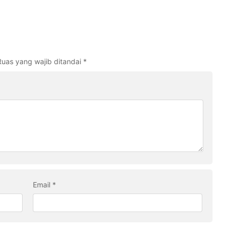
Ruas yang wajib ditandai
*
Email
*