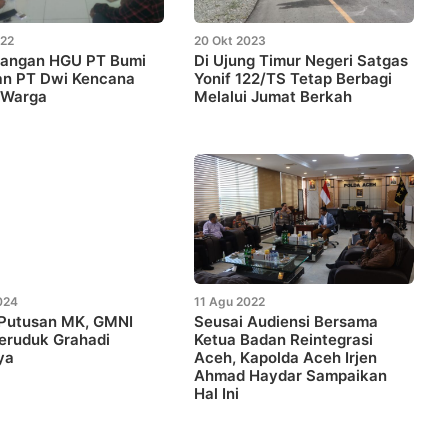
022
20 Okt 2023
jangan HGU PT Bumi
Di Ujung Timur Negeri Satgas
an PT Dwi Kencana
Yonif 122/TS Tetap Berbagi
 Warga
Melalui Jumat Berkah
024
11 Agu 2022
 Putusan MK, GMNI
Seusai Audiensi Bersama
eruduk Grahadi
Ketua Badan Reintegrasi
ya
Aceh, Kapolda Aceh Irjen
Ahmad Haydar Sampaikan
Hal Ini