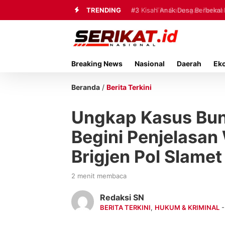
TRENDING
#3
Kisah Anak Desa Berbekal 
Breaking News
Nasional
Daerah
Ek
Beranda
/
Berita Terkini
Ungkap Kasus Bun
Begini Penjelasa
Brigjen Pol Slame
2 menit membaca
Redaksi SN
BERITA TERKINI
,
HUKUM & KRIMINAL
-