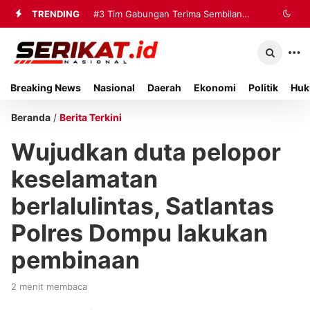
TRENDING
#3
Tim Gabungan Terima Sembilan
Korban Evakuasi KM Mutiara Sentosa
2 di Kalianget
Breaking News
Nasional
Daerah
Ekonomi
Politik
Huk
Beranda
/
Berita Terkini
Wujudkan duta pelopor
keselamatan
berlalulintas, Satlantas
Polres Dompu lakukan
pembinaan
2 menit membaca