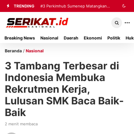
TRENDING
#3
Perkimhub Sumenep Matangkan
Pelaksanaan RTLH 2026, Sebanyak
80 Rumah Siap Direhabilitasi
Breaking News
Nasional
Daerah
Ekonomi
Politik
Huk
Beranda
/
Nasional
3 Tambang Terbesar di
Indonesia Membuka
Rekrutmen Kerja,
Lulusan SMK Baca Baik-
Baik
2 menit membaca