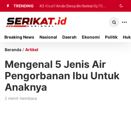
TRENDING
#2
#3
Kisah Anak Desa Berbekal Rp70
Tim Gabungan Terima
Sembilan Korban Evakuasi KM Mutiara
Ribu Jadi Referensi Akademik
Sentosa 2 di Kalianget
Internasional
Breaking News
Nasional
Daerah
Ekonomi
Politik
Huk
Beranda
/
Artikel
Mengenal 5 Jenis Air
Pengorbanan Ibu Untuk
Anaknya
2 menit membaca