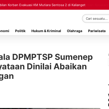
lan Korban Evakuasi KM Mutiara Sentosa 2 di Kalianget
onomi
Politik
Hukum & Kriminal
Olahraga
Pariwisata
pala DPMPTSP Sumenep
ataan Dinilai Abaikan
gan