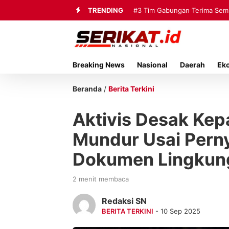
TRENDING
#3
Tim Gabungan Terima Sembi
Breaking News
Nasional
Daerah
Ek
Beranda
/
Berita Terkini
Aktivis Desak Ke
Mundur Usai Perny
Dokumen Lingkun
2 menit membaca
Redaksi SN
BERITA TERKINI
- 10 Sep 2025