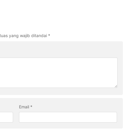
Ruas yang wajib ditandai
*
Email
*