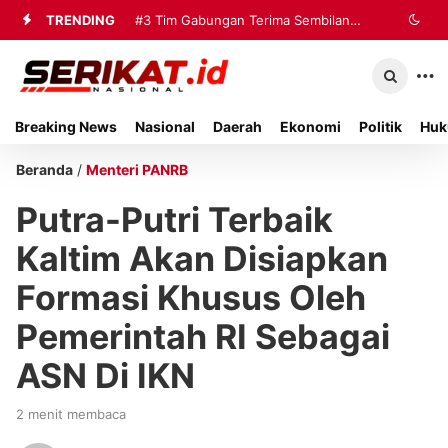
TRENDING
#3
Tim Gabungan Terima Sembilan
Korban Evakuasi KM Mutiara Sentosa
2 di Kalianget
Breaking News
Nasional
Daerah
Ekonomi
Politik
Huk
Beranda
/
Menteri PANRB
Putra-Putri Terbaik
Kaltim Akan Disiapkan
Formasi Khusus Oleh
Pemerintah RI Sebagai
ASN Di IKN
2 menit membaca