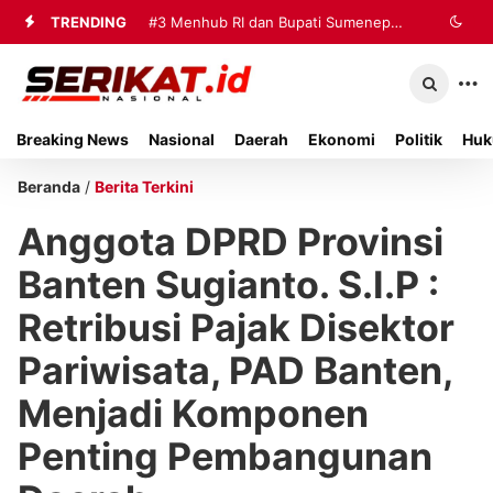
TRENDING
#3
Menhub RI dan Bupati Sumenep
Perkuat Sinergi Penanganan Korban
Kebakaran KM Mutiara Sentosa II
Breaking News
Nasional
Daerah
Ekonomi
Politik
Huk
Beranda
/
Berita Terkini
Anggota DPRD Provinsi
Banten Sugianto. S.I.P :
Retribusi Pajak Disektor
Pariwisata, PAD Banten,
Menjadi Komponen
Penting Pembangunan