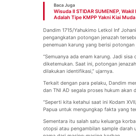
Baca Juga
Wisuda II STIDAR SUMENEP, Wakil K
Adalah Tipe KMPP Yakni Kiai Muda
Dandim 1715/Yahukimo Letkol Inf Johani
pengangkatan potongan jenazah terse
penemuan karung yang berisi potongan 
“Semuanya ada enam karung. Jadi sisa d
diketemukan. Saat ini, potongan jenaza
dilakukan identifikasi,” ujarnya.
Terkait dengan para pelaku, Dandim me
dan TNI AD segala proses hukum akan di
“Seperti kita ketahui saat ini Kodam X
Papua untuk mengungkap fakta yang ter
Sementara itu salah satu keluarga kor
otopsi atau pengambilan sample darah 
nama dari masing-masing korban.