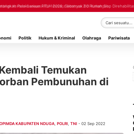
lan Korban Evakuasi KM Mutiara Sentosa 2 di Kalianget
onomi
Politik
Hukum & Kriminal
Olahraga
Pariwisata
 Kembali Temukan
orban Pembunuhan di
OPIMDA KABUPATEN NDUGA
,
POLRI
,
TNI
- 02 Sep 2022