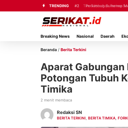
TRENDING
#3
Tim Gabungan Terima Sembi
Breaking News
Nasional
Daerah
Ek
Beranda
/
Berita Terkini
Aparat Gabungan
Potongan Tubuh K
Timika
2 menit membaca
Redaksi SN
BERITA TERKINI
,
BERITA TIMIKA
,
FORK