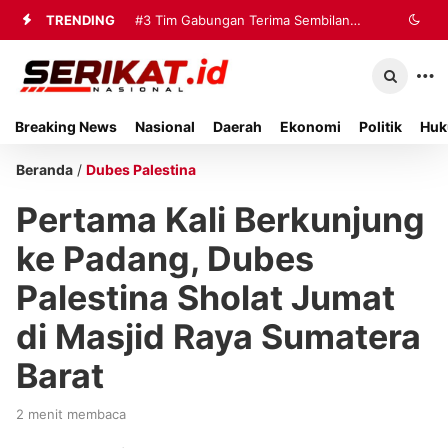
TRENDING
#3
Tim Gabungan Terima Sembilan
Korban Evakuasi KM Mutiara Sentosa
2 di Kalianget
Breaking News
Nasional
Daerah
Ekonomi
Politik
Huk
Beranda
/
Dubes Palestina
Pertama Kali Berkunjung
ke Padang, Dubes
Palestina Sholat Jumat
di Masjid Raya Sumatera
Barat
2 menit membaca