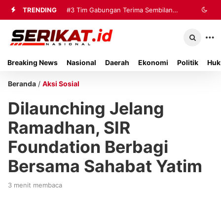
TRENDING
#3
Tim Gabungan Terima Sembilan
Korban Evakuasi KM Mutiara Sentosa
2 di Kalianget
Breaking News
Nasional
Daerah
Ekonomi
Politik
Huk
Beranda
/
Aksi Sosial
Dilaunching Jelang
Ramadhan, SIR
Foundation Berbagi
Bersama Sahabat Yatim
3 menit membaca