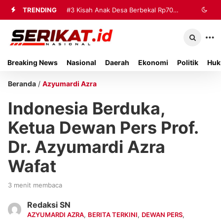
TRENDING
#3
Kisah Anak Desa Berbekal Rp70
Ribu Jadi Referensi Akademik
Internasional
Breaking News
Nasional
Daerah
Ekonomi
Politik
Huk
Beranda
/
Azyumardi Azra
Indonesia Berduka,
Ketua Dewan Pers Prof.
Dr. Azyumardi Azra
Wafat
3 menit membaca
Redaksi SN
AZYUMARDI AZRA
,
BERITA TERKINI
,
DEWAN PERS
,