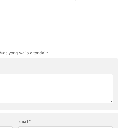
Ruas yang wajib ditandai
*
Email
*