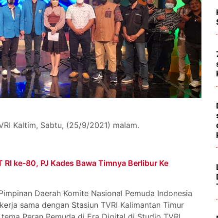
VRI Kaltim, Sabtu, (25/9/2021) malam.
 RI ke-80, PJ Kades Bawa Timnya Berlibur Ke
impinan Daerah Komite Nasional Pemuda Indonesia
kerja sama dengan Stasiun TVRI Kalimantan Timur
tema Peran Pemuda di Era Digital di Studio TVRI