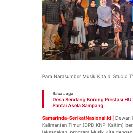
Para Narasumber Musik Kita di Studio T
Baca Juga
Desa Sendang Borong Prestasi HUT
Pantai Asela Sampang
Samarinda-SerikatNasional.id |
Dewan P
Kalimantan Timur (DPD KNPI Kaltim) ber
laksanakan program Musik Kita dengan 