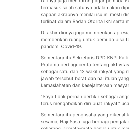
Dirinya juga mendorong agar pemuda Kal
termasuk salah satunya adalah akan dipi
sapaan akrabnya menilai isu ini mesti 
terlibat dalam Badan Otorita IKN sert
Di akhir dirinya juga memberikan apresi
memberikan ruang untuk pemuda bisa te
pandemi Covid-19.
Sementara itu Sekretaris DPD KNPI Kal
Pratama berbagi cerita tentang aktivit
sebagai satu dari 12 wakil rakyat yang
jawab tersebut berat dan hal itulah yan
kemaslahatan dan kesejahteraan masya
“Saya tidak pernah berfikir sebagai an
terus mengabdikan diri buat rakyat,” uc
Sementara itu pengusaha yang dikenal
sesama, Haji Sasa juga berbagi pengal
sekarang, semata-mata hanya untuk me