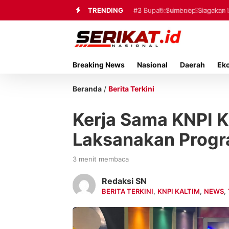
TRENDING
#3
Bupati Sumenep Siagakan 
Mutiara Sentosa II
Breaking News
Nasional
Daerah
Ek
Beranda
/
Berita Terkini
Kerja Sama KNPI K
Laksanakan Progr
3 menit membaca
Redaksi SN
BERITA TERKINI
,
KNPI KALTIM
,
NEWS
,