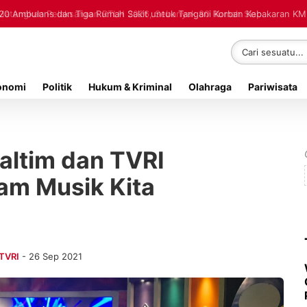
20 Ambulans dan Tiga Rumah Sakit untuk Tangani Korban Kebakaran K
onomi
Politik
Hukum & Kriminal
Olahraga
Pariwisata
altim dan TVRI
am Musik Kita
TVRI
- 26 Sep 2021