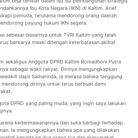
tim bisa terlibat dalam isu isu pembangunan strategis
ndahkannya Ibu Kota Negara (IKN) di Kaltim. Arief
disikapi pemuda, terutama mendorong orang daerah
a mendorong payung hukum IKN segera.
asi sebesar-besarnya untuk TVRI Kaltim yang telah
rus berkarya meski ditengah keterbatasan akibat
tim sekaligus Anggota DPRD Kaltim Romadhoni Putra
asnya sebagai wakil rakyat. Dirinya mengungkapkan
 mewakili dapil Samarinda, ia merasa bahwa tanggung
g mendorong dirinya untuk terus berbuat demi
rakat.
ggota DPRD yang paling muda, yang ingin saya lakukan
apnya.
 karena kedermawanannya dan suka berbagi terhadap
aman. Ia mengungkapkan bahwa apa yang dilakukan
ngabdi kepada ke dua orang tua dan masyarakat.