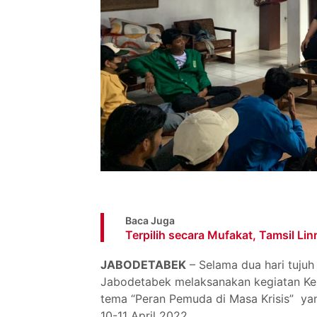
Baca Juga
Terpilih secara Mufakat, Tamsil Li
JABODETABEK
– Selama dua hari tuju
Jabodetabek melaksanakan kegiatan Ke
tema “Peran Pemuda di Masa Krisis” yan
10-11 April 2022