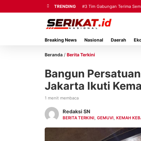
TRENDING
#3
#4
Kisah Anak Desa Berbekal 
Tim Gabungan Terima 
Breaking News
Nasional
Daerah
Ek
Beranda
/
Berita Terkini
Bangun Persatuan
Jakarta Ikuti Ke
1 menit membaca
Redaksi SN
BERITA TERKINI
,
GEMUVI
,
KEMAH KE