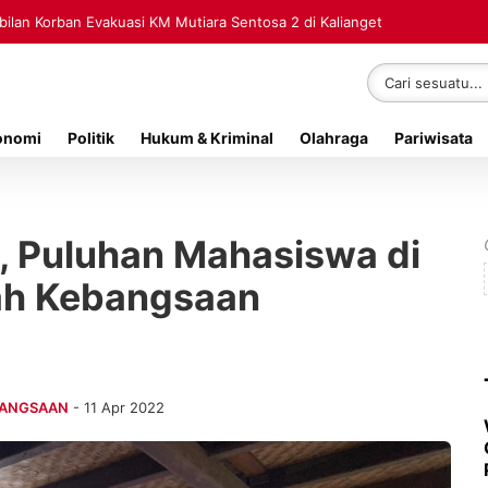
Rp70 Ribu Jadi Referensi Akademik Internasional
Sembilan Korban Evakuasi KM Mutiara Sentosa 2 di Kalianget
onomi
Politik
Hukum & Kriminal
Olahraga
Pariwisata
, Puluhan Mahasiswa di
mah Kebangsaan
BANGSAAN
- 11 Apr 2022