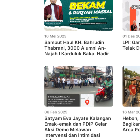
16 Mei 2023
01 Des 2
Sambut Haul KH. Bahrudin
LPI: Ga
Thabrani, 3000 Alumni An-
Telak D
Najah I Karduluk Bakal Hadir
06 Feb 2025
16 Mar 2
Satyam Eva Jayate Kalangan
Heboh,
Emak-emak dan PDIP Gelar
Bagikan
Aksi Demo Melawan
Area P
Intervensi dan lntimidasi