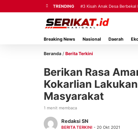
TRENDING
#3
Kisah Anak Desa Berbekal 
Breaking News
Nasional
Daerah
Ek
Beranda
/
Berita Terkini
Berikan Rasa Ama
Kokarlian Lakuka
Masyarakat
1 menit membaca
Redaksi SN
BERITA TERKINI
- 20 Okt 2021