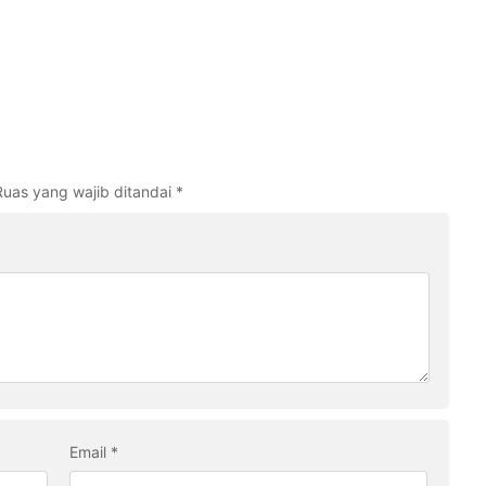
Ruas yang wajib ditandai
*
Email
*