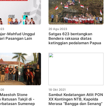
023
20 Agu 2023
njar-Mahfud Unggul
Satgas 623 bentangkan
ari Pasangan Lain
Bendera raksasa diatas
ketinggian pedalaman Papua
026
18 Okt 2021
 Maestoh Stone
Sambut Kedatangan Atlit PON
 Ratusan Takjil di -
XX Kontingen NTB, Kapolda
erbatasan Sumenep
Merasa “Bangga dan Senang”