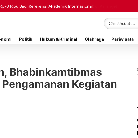
Rp70 Ribu Jadi Referensi Akademik Internasional
onomi
Politik
Hukum & Kriminal
Olahraga
Pariwisata
n, Bhabinkamtibmas
n Pengamanan Kegiatan