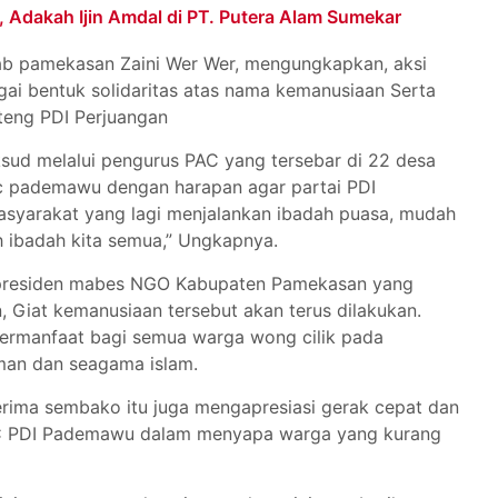
, Adakah Ijin Amdal di PT. Putera Alam Sumekar
b pamekasan Zaini Wer Wer, mengungkapkan, aksi
gai bentuk solidaritas atas nama kemanusiaan Serta
teng PDI Perjuangan
ud melalui pengurus PAC yang tersebar di 22 desa
ec pademawu dengan harapan agar partai PDI
masyarakat yang lagi menjalankan ibadah puasa, mudah
h ibadah kita semua,” Ungkapnya.
 presiden mabes NGO Kabupaten Pamekasan yang
 Giat kemanusiaan tersebut akan terus dilakukan.
rmanfaat bagi semua warga wong cilik pada
iman dan seagama islam.
ima sembako itu juga mengapresiasi gerak cepat dan
PAC PDI Pademawu dalam menyapa warga yang kurang