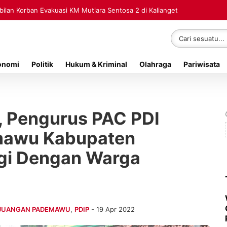
lan Korban Evakuasi KM Mutiara Sentosa 2 di Kalianget
onomi
Politik
Hukum & Kriminal
Olahraga
Pariwisata
 Pengurus PAC PDI
mawu Kabupaten
gi Dengan Warga
RJUANGAN PADEMAWU
,
PDIP
- 19 Apr 2022