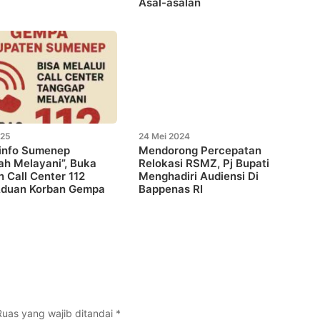
Asal-asalan
025
24 Mei 2024
info Sumenep
Mendorong Percepatan
lah Melayani”, Buka
Relokasi RSMZ, Pj Bupati
 Call Center 112
Menghadiri Audiensi Di
Aduan Korban Gempa
Bappenas RI
Ruas yang wajib ditandai
*