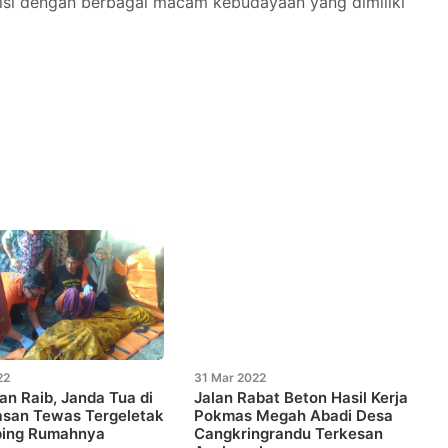
diisi dengan berbagai macam kebudayaan yang dimiliki
22
31 Mar 2022
an Raib, Janda Tua di
Jalan Rabat Beton Hasil Kerja
san Tewas Tergeletak
Pokmas Megah Abadi Desa
ping Rumahnya
Cangkringrandu Terkesan