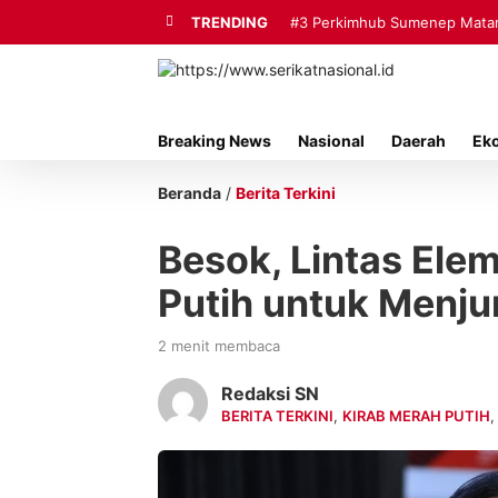
TRENDING
#3
Perkimhub Sumenep Matang
Breaking News
Nasional
Daerah
Ek
Beranda
/
Berita Terkini
Besok, Lintas Ele
Putih untuk Menju
2 menit membaca
Redaksi SN
BERITA TERKINI
,
KIRAB MERAH PUTIH