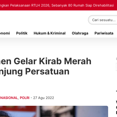
kan Pelaksanaan RTLH 2026, Sebanyak 80 Rumah Siap Direhabilitasi
onomi
Politik
Hukum & Kriminal
Olahraga
Pariwisata
men Gelar Kirab Merah
njung Persatuan
,
NASIONAL
,
POLRI
- 27 Agu 2022