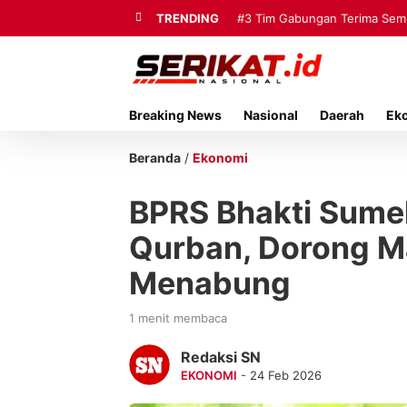
TRENDING
#3
Tim Gabungan Terima Sembi
Breaking News
Nasional
Daerah
Ek
Beranda
/
Ekonomi
BPRS Bhakti Sume
Qurban, Dorong Ma
Menabung
1 menit membaca
Redaksi SN
EKONOMI
- 24 Feb 2026