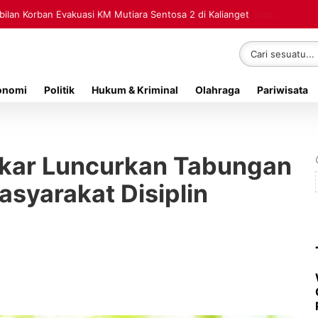
lan Korban Evakuasi KM Mutiara Sentosa 2 di Kalianget
onomi
Politik
Hukum & Kriminal
Olahraga
Pariwisata
kar Luncurkan Tabungan
syarakat Disiplin