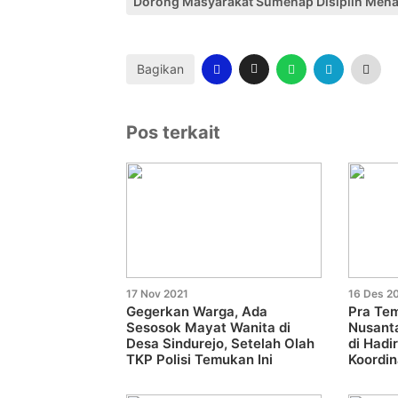
Dorong Masyarakat Sumenap Disiplin Men
Bagikan
Pos terkait
17 Nov 2021
16 Des 2
Gegerkan Warga, Ada
Pra Te
Sesosok Mayat Wanita di
Nusanta
Desa Sindurejo, Setelah Olah
di Hadi
TKP Polisi Temukan Ini
Koordin