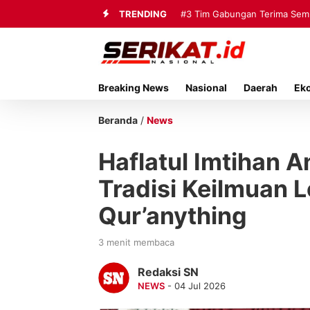
TRENDING
#3
Tim Gabungan Terima Sembi
Breaking News
Nasional
Daerah
Ek
Beranda
/
News
Haflatul Imtihan 
Tradisi Keilmuan 
Qur’anything
3 menit membaca
Redaksi SN
NEWS
- 04 Jul 2026