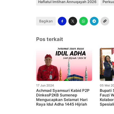
Haflatul Imtihan Annuqayah 2026
Perkua
Bagikan
Pos terkait
17 Jun 2024
05 Mei 2
Achmad Syamsuri Kabid P2P
Bupati
DinkesP2KB Sumenep
Fauzi 
Mengucapkan Selamat Hari
Kolabor
Raya Idul Adha 1445 Hijriah
Spesial