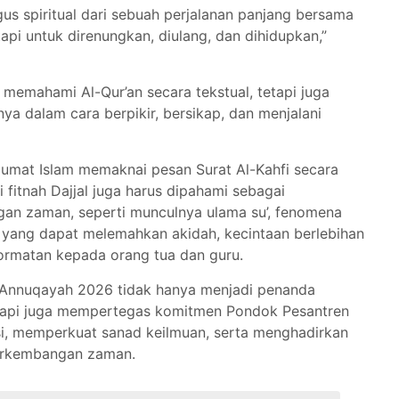
ligus spiritual dari sebuah perjalanan panjang bersama
api untuk direnungkan, diulang, dan dihidupkan,”
 memahami Al-Qur’an secara tekstual, tetapi juga
ya dalam cara berpikir, bersikap, dan menjalani
k umat Islam memaknai pesan Surat Al-Kahfi secara
i fitnah Dajjal juga harus dipahami sebagai
an zaman, seperti munculnya ulama su’, fenomena
l yang dapat melemahkan akidah, kecintaan berlebihan
ormatan kepada orang tua dan guru.
an Annuqayah 2026 tidak hanya menjadi penanda
tetapi juga mempertegas komitmen Pondok Pesantren
si, memperkuat sanad keilmuan, serta menghadirkan
perkembangan zaman.