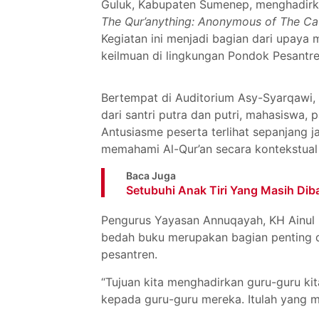
Guluk, Kabupaten Sumenep, menghadir
The Qur’anything: Anonymous of The C
Kegiatan ini menjadi bagian dari upaya m
keilmuan di lingkungan Pondok Pesantr
Bertempat di Auditorium Asy-Syarqawi, k
dari santri putra dan putri, mahasiswa, 
Antusiasme peserta terlihat sepanjang
memahami Al-Qur’an secara kontekstual 
Baca Juga
Setubuhi Anak Tiri Yang Masih Diba
Pengurus Yayasan Annuqayah, KH Ainul 
bedah buku merupakan bagian penting 
pesantren.
“Tujuan kita menghadirkan guru-guru ki
kepada guru-guru mereka. Itulah yang me