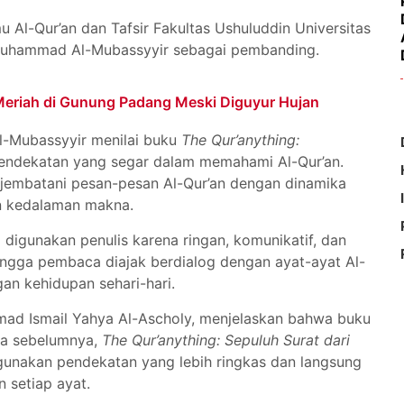
u Al-Qur’an dan Tafsir Fakultas Ushuluddin Universitas
Muhammad Al-Mubassyyir sebagai pembanding.
Meriah di Gunung Padang Meski Diguyur Hujan
Mubassyyir menilai buku
The Qur’anything:
ndekatan yang segar dalam memahami Al-Qur’an.
jembatani pesan-pesan Al-Qur’an dengan dinamika
n kedalaman makna.
digunakan penulis karena ringan, komunikatif, dan
ngga pembaca diajak berdialog dengan ayat-ayat Al-
gan kehidupan sehari-hari.
mad Ismail Yahya Al-Ascholy, menjelaskan bahwa buku
rya sebelumnya,
The Qur’anything: Sepuluh Surat dari
gunakan pendekatan yang lebih ringkas dan langsung
 setiap ayat.