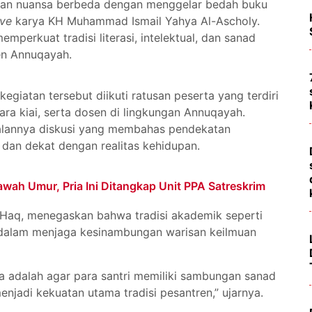
kan nuansa berbeda dengan menggelar bedah buku
ave
karya KH Muhammad Ismail Yahya Al-Ascholy.
emperkuat tradisi literasi, intelektual, dan sanad
en Annuqayah.
egiatan tersebut diikuti ratusan peserta yang terdiri
para kiai, serta dosen di lingkungan Annuqayah.
 jalannya diskusi yang membahas pendekatan
dan dekat dengan realitas kehidupan.
wah Umur, Pria Ini Ditangkap Unit PPA Satreskrim
Haq, menegaskan bahwa tradisi akademik seperti
dalam menjaga kesinambungan warisan keilmuan
ta adalah agar para santri memiliki sambungan sanad
njadi kekuatan utama tradisi pesantren,” ujarnya.