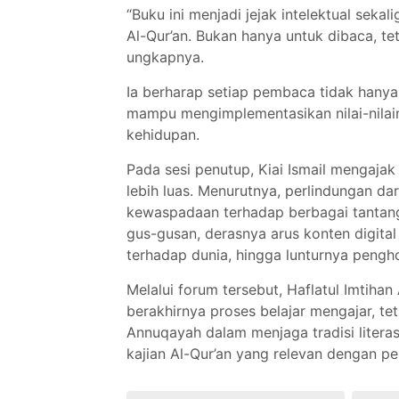
“Buku ini menjadi jejak intelektual seka
Al-Qur’an. Bukan hanya untuk dibaca, tet
ungkapnya.
Ia berharap setiap pembaca tidak hanya
mampu mengimplementasikan nilai-nilain
kehidupan.
Pada sesi penutup, Kiai Ismail mengaja
lebih luas. Menurutnya, perlindungan dar
kewaspadaan terhadap berbagai tantang
gus-gusan, derasnya arus konten digita
terhadap dunia, hingga lunturnya pengh
Melalui forum tersebut, Haflatul Imtih
berakhirnya proses belajar mengajar, 
Annuqayah dalam menjaga tradisi litera
kajian Al-Qur’an yang relevan dengan 