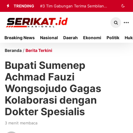
TRENDING
#3
Tim Gabungan Terima Sembilan
Korban Evakuasi KM Mutiara Sentosa
2 di Kalianget
Breaking News
Nasional
Daerah
Ekonomi
Politik
Huk
Beranda
/
Berita Terkini
Bupati Sumenep
Achmad Fauzi
Wongsojudo Gagas
Kolaborasi dengan
Dokter Spesialis
3 menit membaca