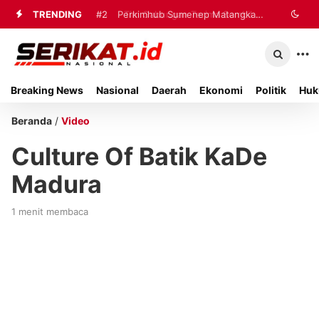
TRENDING
#2
#3
Tim Gabungan Terima Sembilan
Perkimhub Sumenep
Matangkan Pelaksanaan RTLH 2026,
Korban Evakuasi KM Mutiara Sentosa
Sebanyak 80 Rumah Siap
2 di Kalianget
Breaking News
Nasional
Daerah
Ekonomi
Politik
Huk
Direhabilitasi
Beranda
/
Video
Culture Of Batik KaDe
Madura
1 menit membaca