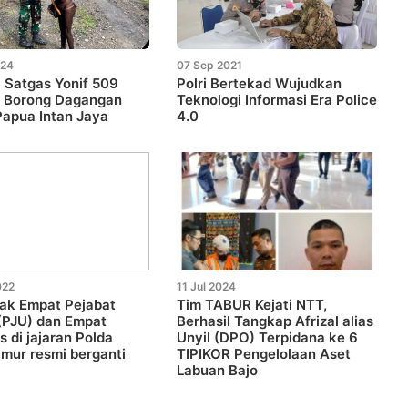
024
07 Sep 2021
 Satgas Yonif 509
Polri Bertekad Wujudkan
d Borong Dagangan
Teknologi Informasi Era Police
apua Intan Jaya
4.0
022
11 Jul 2024
ak Empat Pejabat
Tim TABUR Kejati NTT,
(PJU) dan Empat
Berhasil Tangkap Afrizal alias
s di jajaran Polda
Unyil (DPO) Terpidana ke 6
mur resmi berganti
TIPIKOR Pengelolaan Aset
Labuan Bajo