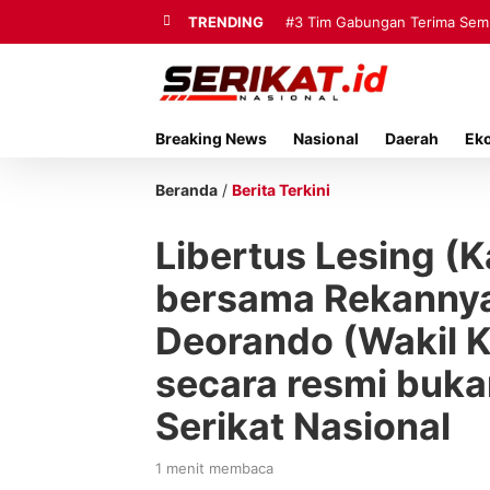
TRENDING
#3
Tim Gabungan Terima Sembi
Breaking News
Nasional
Daerah
Ek
Beranda
/
Berita Terkini
Libertus Lesing (
bersama Rekannya
Deorando (Wakil 
secara resmi buka
Serikat Nasional
1 menit membaca