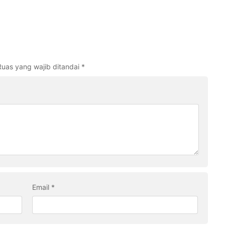
Ruas yang wajib ditandai
*
Email
*