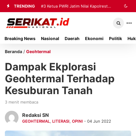
TRENDING
#3
Ketua PWRI Jatim Nilai Kapolresta
Sumenep Berhasil Bangun Kemitraan
Strategis dengan Wartawan
Breaking News
Nasional
Daerah
Ekonomi
Politik
Huk
Beranda
/
Geohtermal
Dampak Ekplorasi
Geohtermal Terhadap
Kesuburan Tanah
3 menit membaca
Redaksi SN
GEOHTERMAL
,
LITERASI
,
OPINI
- 04 Jun 2022