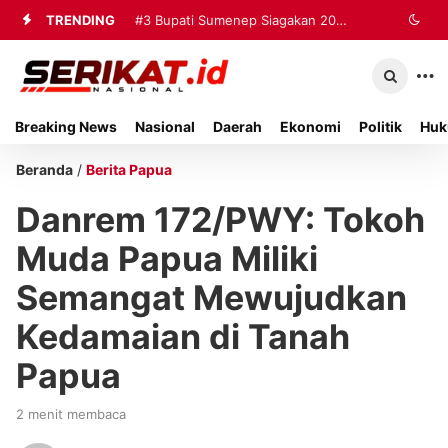
TRENDING
#3
Bupati Sumenep Siagakan 20
Ambulans dan Tiga Rumah Sakit
untuk Tangani Korban Kebakaran KMP
Breaking News
Nasional
Daerah
Ekonomi
Politik
Huk
Mutiara Sentosa II
Beranda
/
Berita Papua
Danrem 172/PWY: Tokoh
Muda Papua Miliki
Semangat Mewujudkan
Kedamaian di Tanah
Papua
2 menit membaca