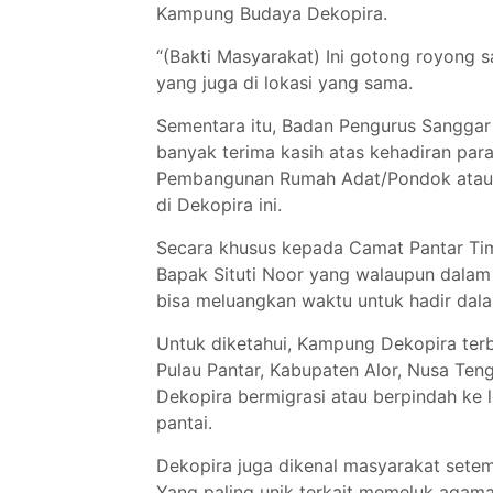
Kampung Budaya Dekopira.
“(Bakti Masyarakat) Ini gotong royong sat
yang juga di lokasi yang sama.
Sementara itu, Badan Pengurus Sangga
banyak terima kasih atas kehadiran pa
Pembangunan Rumah Adat/Pondok ataup
di Dekopira ini.
Secara khusus kepada Camat Pantar Tim
Bapak Situti Noor yang walaupun dalam
bisa meluangkan waktu untuk hadir dala
Untuk diketahui, Kampung Dekopira te
Pulau Pantar, Kabupaten Alor, Nusa Ten
Dekopira bermigrasi atau berpindah ke lo
pantai.
Dekopira juga dikenal masyarakat sete
Yang paling unik terkait memeluk agam