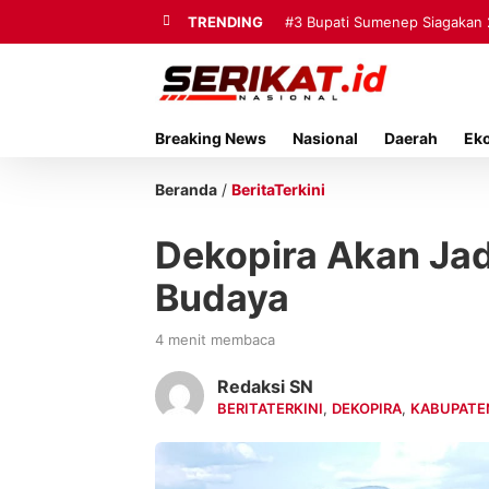
TRENDING
#3
Bupati Sumenep Siagakan 
Mutiara Sentosa II
Breaking News
Nasional
Daerah
Ek
Beranda
/
BeritaTerkini
Dekopira Akan Ja
Budaya
4 menit membaca
Redaksi SN
BERITATERKINI
,
DEKOPIRA
,
KABUPATE