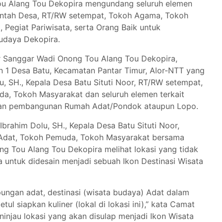
ou Alang Tou Dekopira mengundang seluruh elemen
intah Desa, RT/RW setempat, Tokoh Agama, Tokoh
Pegiat Pariwisata, serta Orang Baik untuk
udaya Dekopira.
ar Sanggar Wadi Onong Tou Alang Tou Dekopira,
n 1 Desa Batu, Kecamatan Pantar Timur, Alor-NTT yang
u, SH., Kepala Desa Batu Situti Noor, RT/RW setempat,
, Tokoh Masyarakat dan seluruh elemen terkait
naan pembangunan Rumah Adat/Pondok ataupun Lopo.
brahim Dolu, SH., Kepala Desa Batu Situti Noor,
Adat, Tokoh Pemuda, Tokoh Masyarakat bersama
g Tou Alang Tou Dekopira melihat lokasi yang tidak
untuk didesain menjadi sebuah Ikon Destinasi Wisata
pungan adat, destinasi (wisata budaya) Adat dalam
tul siapkan kuliner (lokal di lokasi ini),” kata Camat
eninjau lokasi yang akan disulap menjadi Ikon Wisata