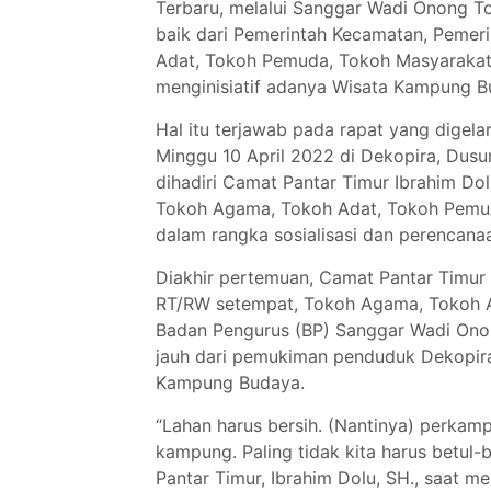
Terbaru, melalui Sanggar Wadi Onong T
baik dari Pemerintah Kecamatan, Pemer
Adat, Tokoh Pemuda, Tokoh Masyarakat, 
menginisiatif adanya Wisata Kampung B
Hal itu terjawab pada rapat yang digel
Minggu 10 April 2022 di Dekopira, Dusu
dihadiri Camat Pantar Timur Ibrahim Dol
Tokoh Agama, Tokoh Adat, Tokoh Pemuda
dalam rangka sosialisasi dan perenca
Diakhir pertemuan, Camat Pantar Timur I
RT/RW setempat, Tokoh Agama, Tokoh 
Badan Pengurus (BP) Sanggar Wadi Onon
jauh dari pemukiman penduduk Dekopira 
Kampung Budaya.
“Lahan harus bersih. (Nantinya) perkam
kampung. Paling tidak kita harus betul-be
Pantar Timur, Ibrahim Dolu, SH., saat m