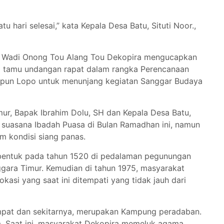
u hari selesai,” kata Kepala Desa Batu, Situti Noor.,
r Wadi Onong Tou Alang Tou Dekopira mengucapkan
ra tamu undangan rapat dalam rangka Perencanaan
un Lopo untuk menunjang kegiatan Sanggar Budaya
ur, Bapak Ibrahim Dolu, SH dan Kepala Desa Batu,
 suasana Ibadah Puasa di Bulan Ramadhan ini, namun
m kondisi siang panas.
rbentuk pada tahun 1520 di pedalaman pegunungan
ggara Timur. Kemudian di tahun 1975, masyarakat
kasi yang saat ini ditempati yang tidak jauh dari
mpat dan sekitarnya, merupakan Kampung peradaban.
a. Saat ini, masyarakat Dekopira memeluk agama