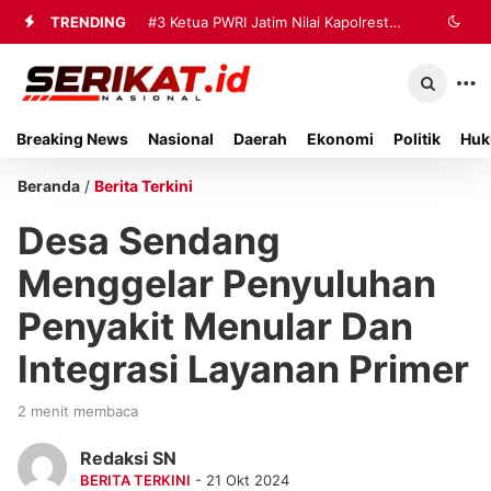
TRENDING
#3
Ketua PWRI Jatim Nilai Kapolresta
Sumenep Berhasil Bangun Kemitraan
Strategis dengan Wartawan
Breaking News
Nasional
Daerah
Ekonomi
Politik
Huk
Beranda
/
Berita Terkini
Desa Sendang
Menggelar Penyuluhan
Penyakit Menular Dan
Integrasi Layanan Primer
2 menit membaca
Redaksi SN
BERITA TERKINI
- 21 Okt 2024