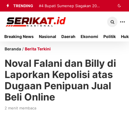
TRENDING
#4
Bupati Sumenep Siagakan 20
Ambulans dan Tiga Rumah Sakit
untuk Tangani Korban Kebakaran KMP
Breaking News
Nasional
Daerah
Ekonomi
Politik
Huk
Mutiara Sentosa II
Beranda
/
Berita Terkini
Noval Falani dan Billy di
Laporkan Kepolisi atas
Dugaan Penipuan Jual
Beli Online
2 menit membaca