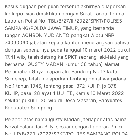
Kasus dugaan penipuan tersebut akhirnya dilaporkan
ke kepolisian dibuktikan dengan Surat Tanda Terima
Laporan Polisi No: TBL/B/27/III/2022/SPKT/POLRES
SAMPANG/POLDA JAWA TIMUR, yang bertanda
tangan ACHSON YUDIANTO pangkat Aiptu NRP
74060060 jabatan kepala kantor, menerangkan bahwa
dengan sebenarnya pada tanggal 10 maret 2022 pukul
17.41 wib, telah datang ke SPKT seorang laki-laki yang
bernama IGUSTY MADANI (umur 38 tahun) alamat
Perumahan Griya mapan Jln. Bandung No.13 kota
Sumenep, telah melaporkan tentang peristiwa pidana
No.1 tahun 1946, tentang pasal 372 KUHP, jo 378
KUHP, pasal 28 ayat 1 UU ITE, Kamis 10 Maret 2022
sekitar pukul 11.20 wib di Desa Masaran, Banyuates
Kabupaten Sampang.
Pelapor atas nama Igusty Madani, terlapor atas nama
Noval Falani dan Billy, sesuai dengan Laporan Polisi
No: LP/B/27/III/2022/SPKT/POLRES SAMPANG POLDA