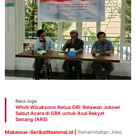
Baca Juga
Whidi Wicaksono Ketua GRI: Relawan Jokowi
Sebut Acara di GBK untuk Asal Rakyat
Senang (ARS)
Makassar-SerikatNasional.id |
Pemerintahan Joko