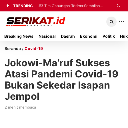
TRENDING
#2
#3
Tim Gabungan Terima Sembilan
Perkimhub Sumenep
Matangkan Pelaksanaan RTLH 2026,
Korban Evakuasi KM Mutiara Sentosa
Sebanyak 80 Rumah Siap
2 di Kalianget
Breaking News
Nasional
Daerah
Ekonomi
Politik
Huk
Direhabilitasi
Beranda
/
Covid-19
Jokowi-Ma’ruf Sukses
Atasi Pandemi Covid-19
Bukan Sekedar Isapan
Jempol
2 menit membaca