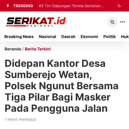
TRENDING
#2
#3
Tim Gabungan Terima Sembilan
Perkimhub Sumenep
Matangkan Pelaksanaan RTLH 2026,
Korban Evakuasi KM Mutiara Sentosa
Sebanyak 80 Rumah Siap
2 di Kalianget
Breaking News
Nasional
Daerah
Ekonomi
Politik
Huk
Direhabilitasi
Beranda
/
Berita Terkini
Didepan Kantor Desa
Sumberejo Wetan,
Polsek Ngunut Bersama
Tiga Pilar Bagi Masker
Pada Pengguna Jalan
1 menit membaca