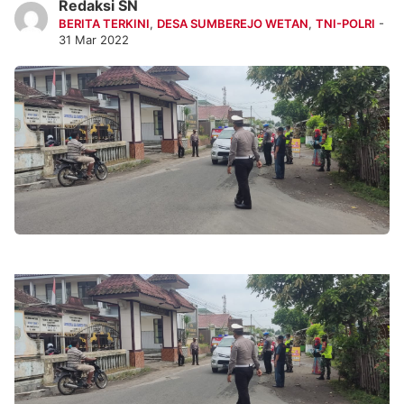
Redaksi SN
BERITA TERKINI
,
DESA SUMBEREJO WETAN
,
TNI-POLRI
-
31 Mar 2022