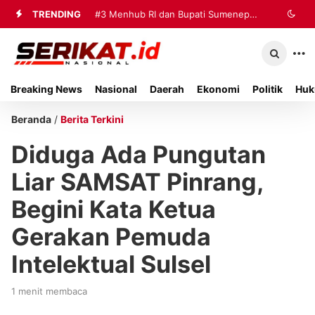
TRENDING
#3
Menhub RI dan Bupati Sumenep
Perkuat Sinergi Penanganan Korban
Kebakaran KM Mutiara Sentosa II
Breaking News
Nasional
Daerah
Ekonomi
Politik
Huk
Beranda
/
Berita Terkini
Diduga Ada Pungutan
Liar SAMSAT Pinrang,
Begini Kata Ketua
Gerakan Pemuda
Intelektual Sulsel
1 menit membaca