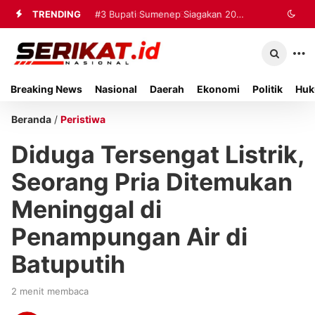
TRENDING
#2
#3
Bupati Sumenep Siagakan 20
Perkimhub Sumenep
Matangkan Pelaksanaan RTLH 2026,
Ambulans dan Tiga Rumah Sakit
Sebanyak 80 Rumah Siap
untuk Tangani Korban Kebakaran KMP
Breaking News
Nasional
Daerah
Ekonomi
Politik
Huk
Direhabilitasi
Mutiara Sentosa II
Beranda
/
Peristiwa
Diduga Tersengat Listrik,
Seorang Pria Ditemukan
Meninggal di
Penampungan Air di
Batuputih
2 menit membaca