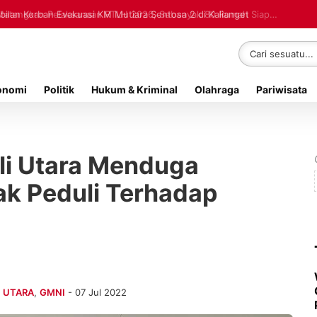
lan Korban Evakuasi KM Mutiara Sentosa 2 di Kalianget
onomi
Politik
Hukum & Kriminal
Olahraga
Pariwisata
i Utara Menduga
ak Peduli Terhadap
I UTARA
,
GMNI
- 07 Jul 2022