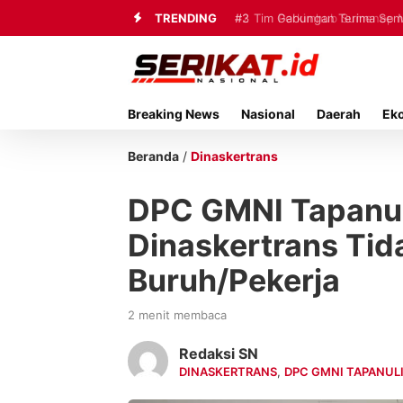
TRENDING
#3
Tim Gabungan Terima Sembi
Breaking News
Nasional
Daerah
Ek
Beranda
/
Dinaskertrans
DPC GMNI Tapanul
Dinaskertrans Tid
Buruh/Pekerja
2 menit membaca
Redaksi SN
DINASKERTRANS
,
DPC GMNI TAPANUL