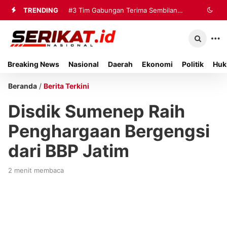
TRENDING
#3
Tim Gabungan Terima Sembilan
Korban Evakuasi KM Mutiara Sentosa
2 di Kalianget
Breaking News
Nasional
Daerah
Ekonomi
Politik
Huk
Beranda
/
Berita Terkini
Disdik Sumenep Raih
Penghargaan Bergengsi
dari BBP Jatim
2 menit membaca