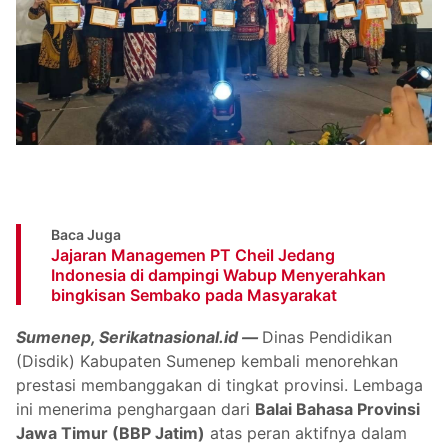
Baca Juga
Jajaran Managemen PT Cheil Jedang
Indonesia di dampingi Wabup Menyerahkan
bingkisan Sembako pada Masyarakat
Sumenep, Serikatnasional.id —
Dinas Pendidikan
(Disdik) Kabupaten Sumenep kembali menorehkan
prestasi membanggakan di tingkat provinsi. Lembaga
ini menerima penghargaan dari
Balai Bahasa Provinsi
Jawa Timur (BBP Jatim)
atas peran aktifnya dalam