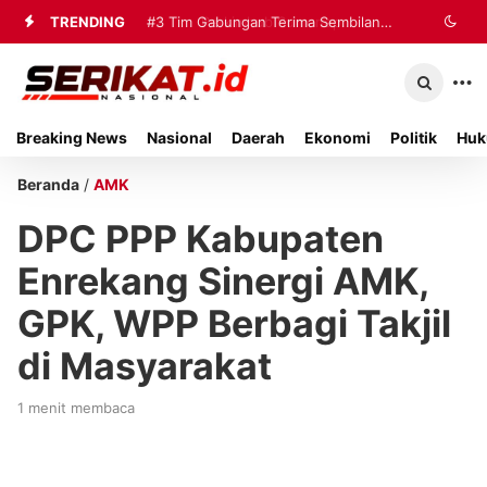
TRENDING
#2
#3
Tim Gabungan Terima Sembilan
Perkimhub Sumenep
Matangkan Pelaksanaan RTLH 2026,
Korban Evakuasi KM Mutiara Sentosa
Sebanyak 80 Rumah Siap
2 di Kalianget
Breaking News
Nasional
Daerah
Ekonomi
Politik
Huk
Direhabilitasi
Beranda
/
AMK
DPC PPP Kabupaten
Enrekang Sinergi AMK,
GPK, WPP Berbagi Takjil
di Masyarakat
1 menit membaca