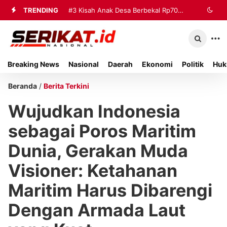
TRENDING
#3
Kisah Anak Desa Berbekal Rp70
Ribu Jadi Referensi Akademik
Internasional
Breaking News
Nasional
Daerah
Ekonomi
Politik
Huk
Beranda
/
Berita Terkini
Wujudkan Indonesia
sebagai Poros Maritim
Dunia, Gerakan Muda
Visioner: Ketahanan
Maritim Harus Dibarengi
Dengan Armada Laut