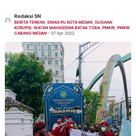
Redaksi SN
BERITA TERKINI
,
DINAS PU KOTA MEDAN
,
DUGAAN
KORUPSI
,
IKATAN MAHASISWA BATAK TOBA
,
PMKRI
,
PMKRI
CABANG MEDAN
- 07 Apr 2022