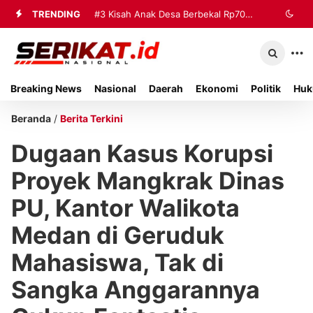
TRENDING
#3
Kisah Anak Desa Berbekal Rp70
Ribu Jadi Referensi Akademik
Internasional
Breaking News
Nasional
Daerah
Ekonomi
Politik
Huk
Beranda
/
Berita Terkini
Dugaan Kasus Korupsi
Proyek Mangkrak Dinas
PU, Kantor Walikota
Medan di Geruduk
Mahasiswa, Tak di
Sangka Anggarannya