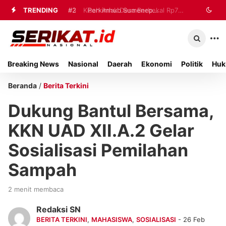
TRENDING
#2
#3
Kisah Anak Desa Berbekal Rp70
Perkimhub Sumenep
Matangkan Pelaksanaan RTLH 2026,
Ribu Jadi Referensi Akademik
Sebanyak 80 Rumah Siap
Internasional
Breaking News
Nasional
Daerah
Ekonomi
Politik
Huk
Direhabilitasi
Beranda
/
Berita Terkini
Dukung Bantul Bersama,
KKN UAD XII.A.2 Gelar
Sosialisasi Pemilahan
Sampah
2 menit membaca
Redaksi SN
BERITA TERKINI
,
MAHASISWA
,
SOSIALISASI
- 26 Feb