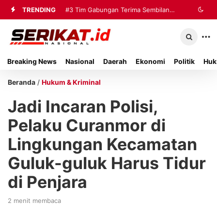
TRENDING
#3
Tim Gabungan Terima Sembilan
Korban Evakuasi KM Mutiara Sentosa
2 di Kalianget
Breaking News
Nasional
Daerah
Ekonomi
Politik
Huk
Beranda
/
Hukum & Kriminal
Jadi Incaran Polisi,
Pelaku Curanmor di
Lingkungan Kecamatan
Guluk-guluk Harus Tidur
di Penjara
2 menit membaca