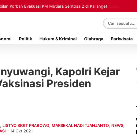
lan Korban Evakuasi KM Mutiara Sentosa 2 di Kalianget
onomi
Politik
Hukum & Kriminal
Olahraga
Pariwisata
yuwangi, Kapolri Kejar
Vaksinasi Presiden
I
,
LISTYO SIGIT PRABOWO
,
MARSEKAL HADI TJAHJANTO
,
NEWS
,
ASI
- 14 Okt 2021