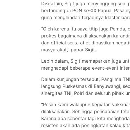
Disisi lain, Sigit juga menyinggung soa
bertanding di PON ke-XX Papua. Pasaln
guna menghindari terjadinya klaster baru
“Oleh karena itu saya titip juga Pemda,
prokes bagaimana dilaksanakan karantina
dan official serta atlet dipastikan nega
masyarakat,” papar Sigit.
Lebih dalam, Sigit memaparkan juga un
menghadapi beberapa event-event intern
Dalam kunjungan tersebut, Panglima TN
langsung Puskesmas di Banyuwangi, secar
sinergitas TNI, Polri dan seluruh pihak
“Pesan kami walaupun kegiatan vaksinas
dilaksanakan. Sehingga pencapaian teta
Karena apa sebentar lagi kita menghadapi
resisten akan ada peningkatan kalau kita 