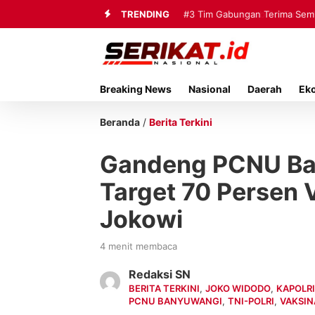
TRENDING
#3
Tim Gabungan Terima Sembi
Breaking News
Nasional
Daerah
Ek
Beranda
/
Berita Terkini
Gandeng PCNU Ban
Target 70 Persen 
Jokowi
4 menit membaca
Redaksi SN
BERITA TERKINI
,
JOKO WIDODO
,
KAPOLR
PCNU BANYUWANGI
,
TNI-POLRI
,
VAKSIN