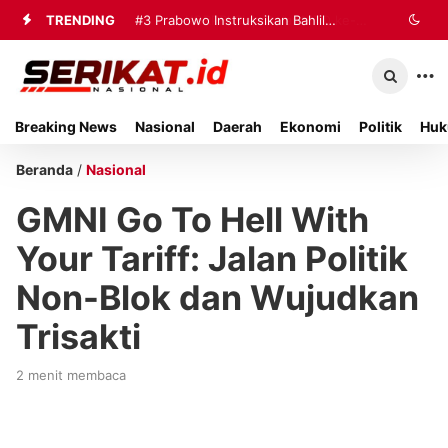
TRENDING
#3
Prabowo Instruksikan Bahlil
Percepat Penanganan Pemadaman
Listrik di Kalimantan
Breaking News
Nasional
Daerah
Ekonomi
Politik
Huk
Beranda
/
Nasional
GMNI Go To Hell With
Your Tariff: Jalan Politik
Non-Blok dan Wujudkan
Trisakti
2 menit membaca