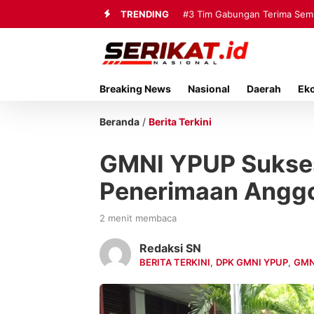
TRENDING
#3
Tim Gabungan Terima Sembi
Breaking News
Nasional
Daerah
Ek
Beranda
/
Berita Terkini
GMNI YPUP Sukses
Penerimaan Anggo
2 menit membaca
Redaksi SN
BERITA TERKINI
,
DPK GMNI YPUP
,
GMN