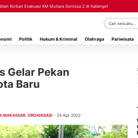
lan Korban Evakuasi KM Mutiara Sentosa 2 di Kalianget
onomi
Politik
Hukum & Kriminal
Olahraga
Pariwisata
 Gelar Pekan
ta Baru
I MAKASSAR
,
ORGANISASI
- 24 Apr 2022