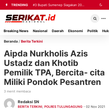
TRENDING
#3
Bupati Sumenep Siagakan 20
Ambulans dan Tiga Rumah Sakit
untuk Tangani Korban Kebakaran KMP
Breaking News
Nasional
Daerah
Ekonomi
Politik
Huk
Mutiara Sentosa II
Beranda
/
Berita Terkini
Aipda Nurkholis Azis
Ustadz dan Khotib
Pemilik TPA, Bercita- cita
Miliki Pondok Pesantren
3 menit membaca
Redaksi SN
BERITA TERKINI
,
POLRES TULUNGAGUNG
- 02 Nov 2021