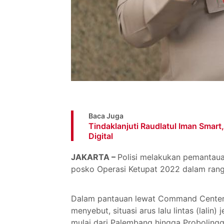
Baca Juga
Tindaklanjuti Raudlatul Iman Smart,
Digital
JAKARTA –
Polisi melakukan pemantau
posko Operasi Ketupat 2022 dalam ran
Dalam pantauan lewat Command Center, K
menyebut, situasi arus lalu lintas (lalin) 
mulai dari Palembang hingga Proboling