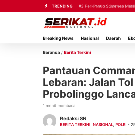
TRENDING
#3
Perkimhub Sumenep Matang
Breaking News
Nasional
Daerah
Ek
Beranda
/
Berita Terkini
Pantauan Comman
Lebaran: Jalan To
Probolinggo Lanc
1 menit membaca
Redaksi SN
BERITA TERKINI
,
NASIONAL
,
POLRI
- 2