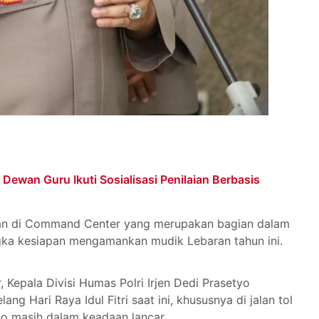
 Dewan Guru Ikuti Sosialisasi Penilaian Berbasis
an di Command Center yang merupakan bagian dalam
gka kesiapan mengamankan mudik Lebaran tahun ini.
epala Divisi Humas Polri Irjen Dedi Prasetyo
jelang Hari Raya Idul Fitri saat ini, khususnya di jalan tol
go masih dalam keadaan lancar.