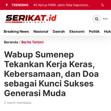
TRENDING
#3
Ketua PWRI Jatim Nilai Kapolresta
Sumenep Berhasil Bangun Kemitraan
Strategis dengan Wartawan
Breaking News
Nasional
Daerah
Ekonomi
Politik
Huk
Beranda
/
Berita Terkini
Wabup Sumenep
Tekankan Kerja Keras,
Kebersamaan, dan Doa
sebagai Kunci Sukses
Generasi Muda
2 menit membaca