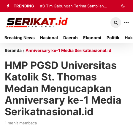
TRENDING
#3
Tim Gabungan Terima Sembilan
Korban Evakuasi KM Mutiara Sentosa
2 di Kalianget
Breaking News
Nasional
Daerah
Ekonomi
Politik
Huk
Beranda
/
Anniversary ke-1 Media Serikatnasional.id
HMP PGSD Universitas
Katolik St. Thomas
Medan Mengucapkan
Anniversary ke-1 Media
Serikatnasional.id
1 menit membaca